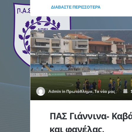
ΔΙΑΒΆΣΤΕ ΠΕΡΙΣΣΌΤΕΡΑ
Admin
in
Πρωτάθλημα
,
Τα νέα μας
1
ΠΑΣ Γιάννινα- Καβ
και φανέλας.