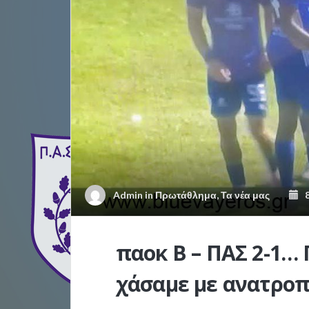
Admin
in
Πρωτάθλημα
,
Τα νέα μας
8
παοκ Β – ΠΑΣ 2-1… 
χάσαμε με ανατροπή