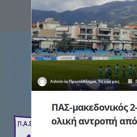
Admin
in
Πρωτάθλημα
,
Τα νέα μας
5
ΠΑΣ-μακεδονικός 2
ολική αντροπή από