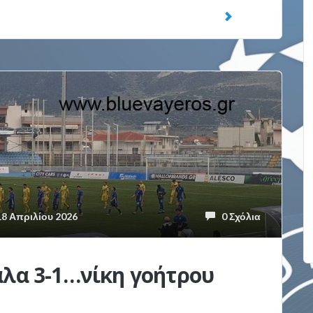
8 Απριλίου 2026
0 Σχόλια
άλα 3-1…νίκη γοήτρου