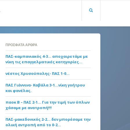
Α
ΠΡΌΣΦΑΤΑ ΆΡΘΡΑ
ΠΑΣ-καμπανιακός 4-3… αποχαιρετάμε με
νίκη τις επαγγελματικές κατηγορίες…
νέστος Χρυσούπολης- ΠΑΣ 1-0…
ΠΑΣ Γιάννινα- Καβάλα 3-1…νίκη γοήτρου
και φανέλας.
παοκ Β – ΠΑΣ 2-1… Για την τιμή των όπλων
χάσαμε με ανατροπή!!!
ΠΑΣ-μακεδονικός 2-2… δεν μπορέσαμε την
ολική αντροπή από το 0-2…