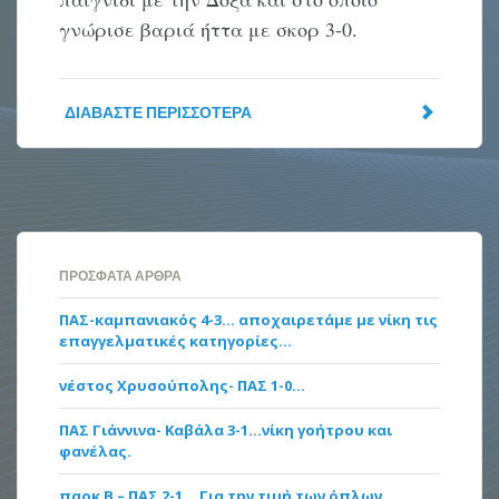
γνώρισε βαριά ήττα με σκορ 3-0.
ΔΙΑΒΆΣΤΕ ΠΕΡΙΣΣΌΤΕΡΑ
ΠΡΌΣΦΑΤΑ ΆΡΘΡΑ
ΠΑΣ-καμπανιακός 4-3… αποχαιρετάμε με νίκη τις
επαγγελματικές κατηγορίες…
νέστος Χρυσούπολης- ΠΑΣ 1-0…
ΠΑΣ Γιάννινα- Καβάλα 3-1…νίκη γοήτρου και
φανέλας.
παοκ Β – ΠΑΣ 2-1… Για την τιμή των όπλων