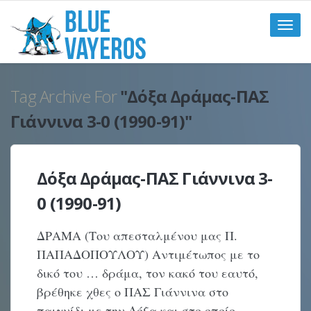
Toggle
naviga
Tag Archive For
"Δόξα Δράμας-ΠΑΣ
Γιάννινα 3-0 (1990-91)"
Δόξα Δράμας-ΠΑΣ Γιάννινα 3-
0 (1990-91)
ΔΡΑΜΑ (Του απεσταλμένου μας Π.
ΠΑΠΑΔΟΠΟΥΛΟΥ) Αντιμέτωπος με το
δικό του … δράμα, τον κακό του εαυτό,
βρέθηκε χθες ο ΠΑΣ Γιάννινα στο
παιγνίδι με την Δόξα και στο οποίο