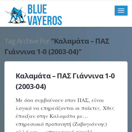
Toggle
naviga
Tag Archive For
"Καλαμάτα – ΠΑΣ
Γιάννινα 1-0 (2003-04)"
Καλαμάτα – ΠΑΣ Γιάννινα 1-0
(2003-04)
Με όσα συμβαίνουν στον ΠΑΣ, είναι
λογικό να επηρεάζονται οι παίκτες. Χθες
έπαιξαν στην Καλαμάτα με…
υπηρεσιακό προπονητή (Ζαβογιάννης)
αλλά και … υπηρεσιακό συνοδό