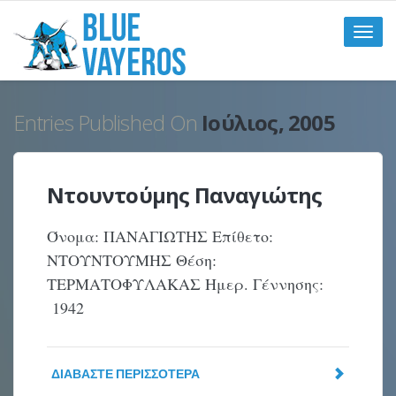
Toggle
naviga
Entries Published On
Ιούλιος, 2005
Ντουντούμης Παναγιώτης
Όνομα: ΠΑΝΑΓΙΩΤΗΣ Επίθετο:
ΝΤΟΥΝΤΟΥΜΗΣ Θέση:
ΤΕΡΜΑΤΟΦΥΛΑΚΑΣ Ημερ. Γέννησης:
1942
ΔΙΑΒΆΣΤΕ ΠΕΡΙΣΣΌΤΕΡΑ