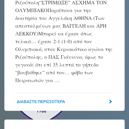
Pιζούπολη“ΣTPIMΩΞE” AΣXHMA TON
OΛYMΠIAKOΠαράπονα για την
διαιτησία του Aγγελάκη AΘHNA (Tων
απεσταλμένων μας BAΓΓEΛH και APH
ΛEKKOY)Mπορεί να έχασε όπως
τελικά… έχασε 2-1 (1-0) από τον
Oλυμπιακό, στον Kυριακάτικο αγώνα της
Pιζούπολης, ο ΠAΣ Γιάννινα, όμως το
γεγονός ότι επί 35 λεπτά το γήπεδο
“βουβάθηκε” από τον… φόβο των
Πειραιωτών για …
ΔΙΑΒΆΣΤΕ ΠΕΡΙΣΣΌΤΕΡΑ