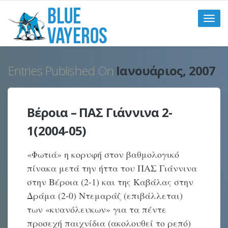
Toggle
naviga
Entries Published On
Ιανουάριος, 2007
Βέροια – ΠΑΣ Γιάννινα 2-
1(2004-05)
«Φωτιά» η κορυφή στον βαθμολογικό
πίνακα μετά την ήττα του ΠΑΣ Γιάννινα
στην Βέροια (2-1) και της Καβάλας στην
Δράμα (2-0) Ντεμαράζ (επιβάλλεται)
των «κυανόλευκων» για τα πέντε
προσεχή παιχνίδια (ακολουθεί το ρεπό)