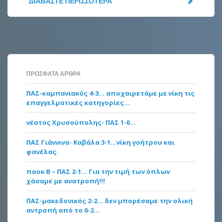
ΔΙΑΒΆΣΤΕ ΠΕΡΙΣΣΌΤΕΡΑ
ΠΡΌΣΦΑΤΑ ΆΡΘΡΑ
ΠΑΣ-καμπανιακός 4-3… αποχαιρετάμε με νίκη τις
επαγγελματικές κατηγορίες…
νέστος Χρυσούπολης- ΠΑΣ 1-0…
ΠΑΣ Γιάννινα- Καβάλα 3-1…νίκη γοήτρου και
φανέλας.
παοκ Β – ΠΑΣ 2-1… Για την τιμή των όπλων
χάσαμε με ανατροπή!!!
ΠΑΣ-μακεδονικός 2-2… δεν μπορέσαμε την ολική
αντροπή από το 0-2…