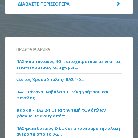
ΔΙΑΒΆΣΤΕ ΠΕΡΙΣΣΌΤΕΡΑ
ΠΡΌΣΦΑΤΑ ΆΡΘΡΑ
ΠΑΣ-καμπανιακός 4-3… αποχαιρετάμε με νίκη τις
επαγγελματικές κατηγορίες…
νέστος Χρυσούπολης- ΠΑΣ 1-0…
ΠΑΣ Γιάννινα- Καβάλα 3-1…νίκη γοήτρου και
φανέλας.
παοκ Β – ΠΑΣ 2-1… Για την τιμή των όπλων
χάσαμε με ανατροπή!!!
ΠΑΣ-μακεδονικός 2-2… δεν μπορέσαμε την ολική
αντροπή από το 0-2…