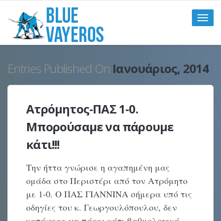
Toggle
naviga
Entries Published On
Ιανουάριος, 2014
Ατρόμητος-ΠΑΣ 1-0.
Μπορούσαμε να πάρουμε
κάτι!!!
Την ήττα γνώρισε η αγαπημένη μας
ομάδα στο Περιστέρι από τον Ατρόμητο
με 1-0. Ο ΠΑΣ ΓΙΑΝΝΙΝΑ σήμερα υπό τις
οδηγίες του κ. Γεωργουλόπουλου, δεν
κατάφερε να πάρει κάτι βαθμολογικά,