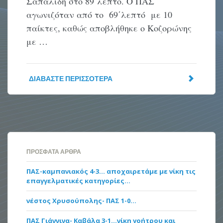
Σαπαλίδη στο 89΄λεπτό. Ο ΠΑΣ
αγωνιζόταν από το 69΄λεπτό με 10
παίκτες, καθώς αποβλήθηκε ο Κοζορώνης
με …
ΔΙΑΒΆΣΤΕ ΠΕΡΙΣΣΌΤΕΡΑ
ΠΡΌΣΦΑΤΑ ΆΡΘΡΑ
ΠΑΣ-καμπανιακός 4-3… αποχαιρετάμε με νίκη τις
επαγγελματικές κατηγορίες…
νέστος Χρυσούπολης- ΠΑΣ 1-0…
ΠΑΣ Γιάννινα- Καβάλα 3-1…νίκη γοήτρου και