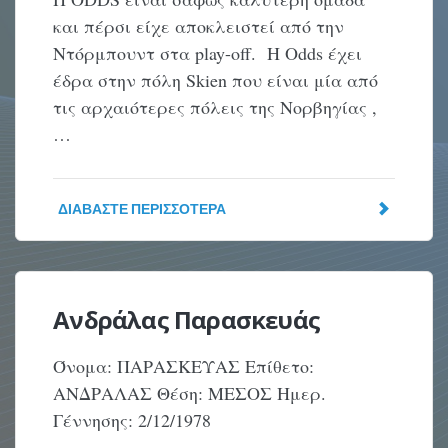
και πέρσι είχε αποκλειστεί από την
Ντόρμπουντ στα play-off. H Odds έχει
έδρα στην πόλη Skien που είναι μία από
τις αρχαιότερες πόλεις της Νορβηγίας ,
…
ΔΙΑΒΆΣΤΕ ΠΕΡΙΣΣΌΤΕΡΑ
Ανδράλας Παρασκευάς
Όνομα: ΠΑΡΑΣΚΕΥΑΣ Επίθετο:
ΑΝΔΡΑΛΑΣ Θέση: ΜΕΣΟΣ Ημερ.
Γέννησης: 2/12/1978