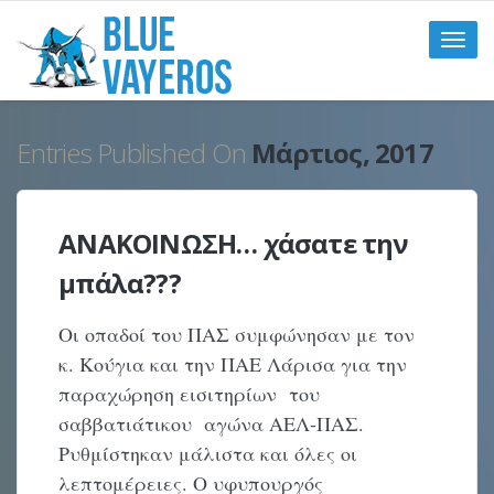
Toggle
naviga
Entries Published On
Μάρτιος, 2017
ΑΝΑΚΟΙΝΩΣΗ… χάσατε την
μπάλα???
Οι οπαδοί του ΠΑΣ συμφώνησαν με τον
κ. Κούγια και την ΠΑΕ Λάρισα για την
παραχώρηση εισιτηρίων του
σαββατιάτικου αγώνα ΑΕΛ-ΠΑΣ.
Ρυθμίστηκαν μάλιστα και όλες οι
λεπτομέρειες. Ο υφυπουργός