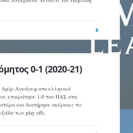
ανδάς απέκρουσε πέναλτι του Παμλίδη
μητος 0-1 (2020-21)
υ Αμίρ Αγκάγεφ στο ελληνικό
τος επικράτησε 1-0 του ΠΑΣ στα
Αστέρα και διατήρησε ακέραιες τις
ξάδα των play offs.