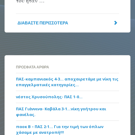
του ήταν …
ΔΙΑΒΆΣΤΕ ΠΕΡΙΣΣΌΤΕΡΑ
ΠΡΌΣΦΑΤΑ ΆΡΘΡΑ
ΠΑΣ-καμπανιακός 4-3… αποχαιρετάμε με νίκη τις
επαγγελματικές κατηγορίες…
νέστος Χρυσούπολης- ΠΑΣ 1-0…
ΠΑΣ Γιάννινα- Καβάλα 3-1…νίκη γοήτρου και
φανέλας.
παοκ Β – ΠΑΣ 2-1… Για την τιμή των όπλων
χάσαμε με ανατροπή!!!