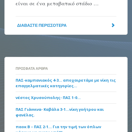
είναι σε ένα μεταβατικό στάδιο …
ΔΙΑΒΆΣΤΕ ΠΕΡΙΣΣΌΤΕΡΑ
ΠΡΌΣΦΑΤΑ ΆΡΘΡΑ
ΠΑΣ-καμπανιακός 4-3… αποχαιρετάμε με νίκη τις
επαγγελματικές κατηγορίες…
νέστος Χρυσούπολης- ΠΑΣ 1-0…
ΠΑΣ Γιάννινα- Καβάλα 3-1…νίκη γοήτρου και
φανέλας.
παοκ Β – ΠΑΣ 2-1… Για την τιμή των όπλων