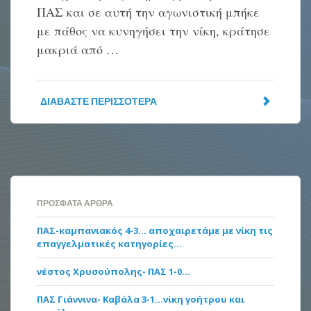
ΠΑΣ και σε αυτή την αγωνιστική μπήκε
με πάθος να κυνηγήσει την νίκη, κράτησε
μακριά από …
ΔΙΑΒΆΣΤΕ ΠΕΡΙΣΣΌΤΕΡΑ
ΠΡΌΣΦΑΤΑ ΆΡΘΡΑ
ΠΑΣ-καμπανιακός 4-3… αποχαιρετάμε με νίκη τις
επαγγελματικές κατηγορίες…
νέστος Χρυσούπολης- ΠΑΣ 1-0…
ΠΑΣ Γιάννινα- Καβάλα 3-1…νίκη γοήτρου και