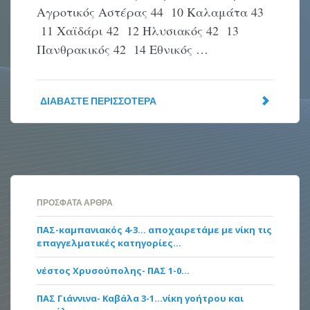
Αγροτικός Αστέρας 44 10 Καλαμάτα 43
11 Χαϊδάρι 42 12 Ηλυσιακός 42 13
Πανθρακικός 42 14 Εθνικός …
ΔΙΑΒΆΣΤΕ ΠΕΡΙΣΣΌΤΕΡΑ
ΠΡΌΣΦΑΤΑ ΆΡΘΡΑ
ΠΑΣ-καμπανιακός 4-3… αποχαιρετάμε με νίκη τις
επαγγελματικές κατηγορίες…
νέστος Χρυσούπολης- ΠΑΣ 1-0…
ΠΑΣ Γιάννινα- Καβάλα 3-1…νίκη γοήτρου και