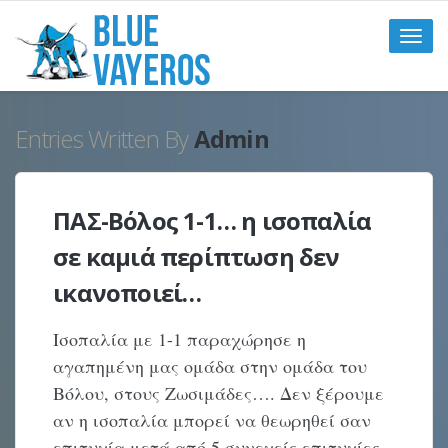
Toggle
naviga
Entries Written By
Admin
ΠΑΣ-Βόλος 1-1… η ισοπαλία
σε καμιά περίπτωση δεν
ικανοποιεί…
Ισοπαλία με 1-1 παραχώρησε η
αγαπημένη μας ομάδα στην ομάδα του
Βόλου, στους Ζωσιμάδες…. Δεν ξέρουμε
αν η ισοπαλία μπορεί να θεωρηθεί σαν
επιτυχία μετά από 5 συνεχείς επιτυχίες.