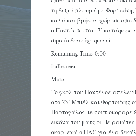
επιθέσεις των «ερυθρόλευκων
τη δεξιά πλευρά με Φορτούνη, 
καλά και βρήκαν χώρους από δ
ο Ποντένσε στο 17’ κατάφερε ν
σημείο δεν είχε φανεί.
Remaining Time-0:00
Fullscreen
Mute
Το γκολ του Ποντένσε απελευθ
στο 23’ Μπιέλ και Φορτούνης 
Πορτογάλος με σουτ σκόραρε ξ
εικόνα του ματς οι Πειραιώτες
σκορ, ενώ ο ΠΑΣ για ένα δεκάλ