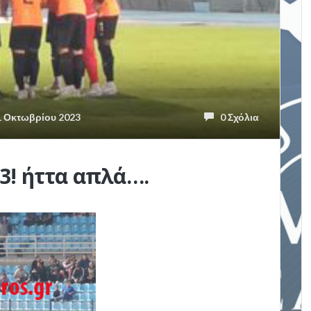
 Οκτωβρίου 2023
0 Σχόλια
3! ήττα απλά….