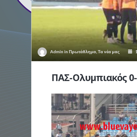
Admin
in
Πρωτάθλημα
,
Τα νέα μας
1
ΠΑΣ-Ολυμπιακός 0-