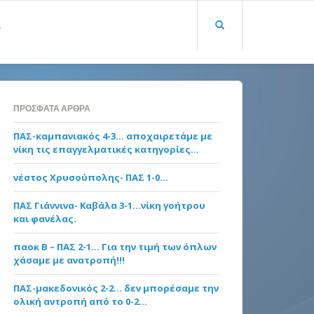
Α
ΠΡΌΣΦΑΤΑ ΆΡΘΡΑ
ΠΑΣ-καμπανιακός 4-3… αποχαιρετάμε με
νίκη τις επαγγελματικές κατηγορίες…
νέστος Χρυσούπολης- ΠΑΣ 1-0…
ΠΑΣ Γιάννινα- Καβάλα 3-1…νίκη γοήτρου
και φανέλας.
παοκ Β – ΠΑΣ 2-1… Για την τιμή των όπλων
χάσαμε με ανατροπή!!!
ΠΑΣ-μακεδονικός 2-2… δεν μπορέσαμε την
ολική αντροπή από το 0-2…