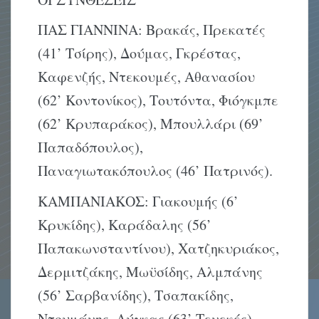
ΠΑΣ ΓΙΑΝΝΙΝΑ: Βρακάς, Πρεκατές
(41’ Τσίρης), Δούμας, Γκρέστας,
Καφενζής, Ντεκουμές, Αθανασίου
(62’ Κοντονίκος), Τουτόντα, Φιόγκμπε
(62’ Κρυπαράκος), Μπουλλάρι (69’
Παπαδόπουλος),
Παναγιωτακόπουλος (46’ Πατρινός).
ΚΑΜΠΑΝΙΑΚΟΣ: Γιακουμής (6’
Κρυκίδης), Καράδαλης (56’
Παπακωνσταντίνου), Χατζηκυριάκος,
Δερμιτζάκης, Μωϋσίδης, Αλμπάνης
(56’ Σαρβανίδης), Τσαπακίδης,
Ντουμάνης, Λύγκας (63’ Τενεκές),