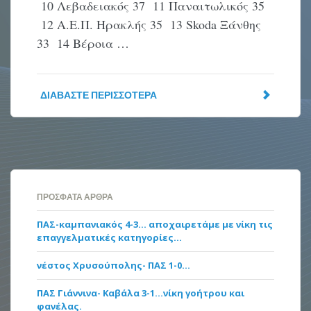
10 Λεβαδειακός 37 11 Παναιτωλικός 35
12 Α.Ε.Π. Ηρακλής 35 13 Skoda Ξάνθης
33 14 Βέροια …
ΔΙΑΒΆΣΤΕ ΠΕΡΙΣΣΌΤΕΡΑ
ΠΡΌΣΦΑΤΑ ΆΡΘΡΑ
ΠΑΣ-καμπανιακός 4-3… αποχαιρετάμε με νίκη τις
επαγγελματικές κατηγορίες…
νέστος Χρυσούπολης- ΠΑΣ 1-0…
ΠΑΣ Γιάννινα- Καβάλα 3-1…νίκη γοήτρου και
φανέλας.