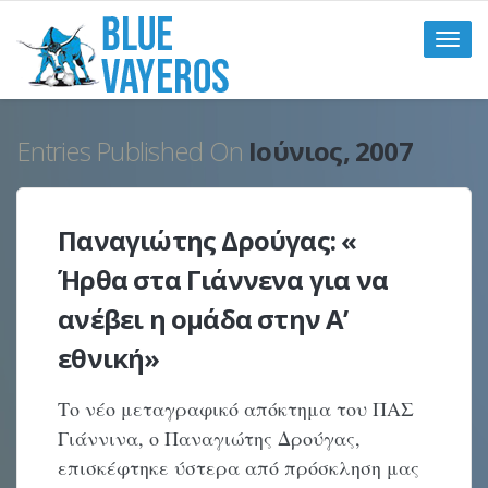
Toggle
naviga
Entries Published On
Ιούνιος, 2007
Παναγιώτης Δρούγας: «
Ήρθα στα Γιάννενα για να
ανέβει η ομάδα στην Α’
εθνική»
Το νέο μεταγραφικό απόκτημα του ΠΑΣ
Γιάννινα, ο Παναγιώτης Δρούγας,
επισκέφτηκε ύστερα από πρόσκληση μας