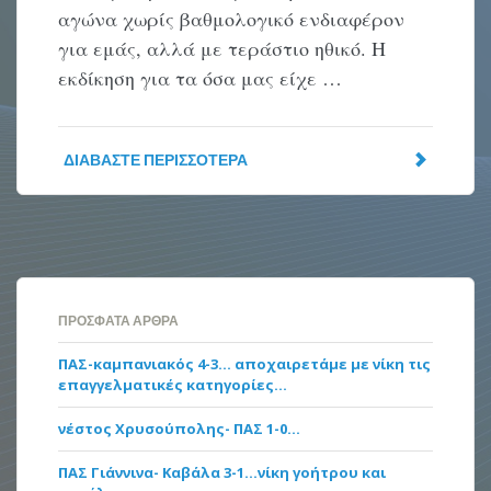
αγώνα χωρίς βαθμολογικό ενδιαφέρον
για εμάς, αλλά με τεράστιο ηθικό. Η
εκδίκηση για τα όσα μας είχε …
ΔΙΑΒΆΣΤΕ ΠΕΡΙΣΣΌΤΕΡΑ
ΠΡΌΣΦΑΤΑ ΆΡΘΡΑ
ΠΑΣ-καμπανιακός 4-3… αποχαιρετάμε με νίκη τις
επαγγελματικές κατηγορίες…
νέστος Χρυσούπολης- ΠΑΣ 1-0…
ΠΑΣ Γιάννινα- Καβάλα 3-1…νίκη γοήτρου και