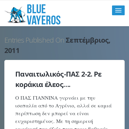
Toggle
naviga
Entries Published On
Σεπτέμβριος,
2011
Παναιτωλικός-ΠΑΣ 2-2. Ρε
κοράκια έλεος….
Ο ΠΑΣ ΓΙΑΝΝΙΝΑ γυρνάει με την
ισοπαλία από το Αγρίνιο, αλλά σε καμιά
περίπτωση δεν μπορεί να είναι
ευχαριστημένος. Με τη σημερινή
εμφάνισή του άξιζε τους τρεις βαθμούς