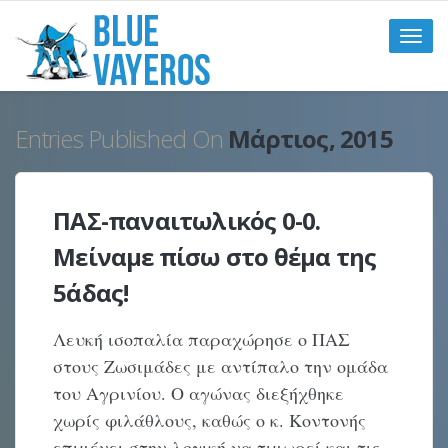
Toggle
naviga
Entries Published On
Μάρτιος, 2015
ΠΑΣ-παναιτωλικός 0-0.
Μείναμε πίσω στο θέμα της
5άδας!
Λευκή ισοπαλία παραχώρησε ο ΠΑΣ
στους Ζωσιμάδες με αντίπαλο την ομάδα
του Αγρινίου. Ο αγώνας διεξήχθηκε
χωρίς φιλάθλους, καθώς ο κ. Κοντονής
επιμένει στην λογική να τιμωρεί και τις