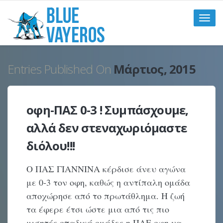
Toggle
naviga
Entries Published On
Μάρτιος, 2015
οφη-ΠΑΣ 0-3 ! Συμπάσχουμε,
αλλά δεν στεναχωριόμαστε
διόλου!!!
Ο ΠΑΣ ΓΙΑΝΝΙΝΑ κέρδισε άνευ αγώνα
με 0-3 τον οφη, καθώς η αντίπαλη ομάδα
αποχώρησε από το πρωτάθλημα. Η ζωή
τα έφερε έτσι ώστε μια από τις πιο
μισητές οπαδικά ομάδες η ΠΑΕ οφη να