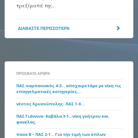
τρεξίματά της.
ΔΙΑΒΆΣΤΕ ΠΕΡΙΣΣΌΤΕΡΑ
ΠΡΌΣΦΑΤΑ ΆΡΘΡΑ
ΠΑΣ-καμπανιακός 4-3… αποχαιρετάμε με νίκη τις
επαγγελματικές κατηγορίες…
νέστος Χρυσούπολης- ΠΑΣ 1-0…
ΠΑΣ Γιάννινα- Καβάλα 3-1…νίκη γοήτρου και
φανέλας.
παοκ Β – ΠΑΣ 2-1… Για την τιμή των όπλων