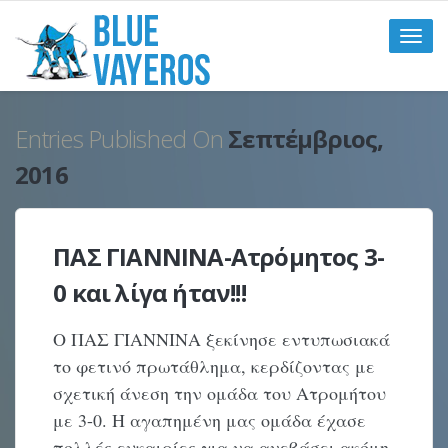
Toggle
naviga
Entries Published On
Σεπτέμβριος,
2016
ΠΑΣ ΓΙΑΝΝΙΝΑ-Ατρόμητος 3-
0 και λίγα ήταν!!!
Ο ΠΑΣ ΓΙΑΝΝΙΝΑ ξεκίνησε εντυπωσιακά
το φετινό πρωτάθλημα, κερδίζοντας με
σχετική άνεση την ομάδα του Ατρομήτου
με 3-0. Η αγαπημένη μας ομάδα έχασε
πολλές ευκαιρίες για να ανεβάσει ακόμη