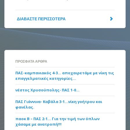
ΔΙΑΒΆΣΤΕ ΠΕΡΙΣΣΌΤΕΡΑ
ΠΡΌΣΦΑΤΑ ΆΡΘΡΑ
ΠΑΣ-καμπανιακός 4-3… αποχαιρετάμε με νίκη τις
επαγγελματικές κατηγορίες…
νέστος Χρυσούπολης- ΠΑΣ 1-0…
ΠΑΣ Γιάννινα- Καβάλα 3-1…νίκη γοήτρου και
φανέλας.
παοκ Β – ΠΑΣ 2-1… Για την τιμή των όπλων
χάσαμε με ανατροπή!!!