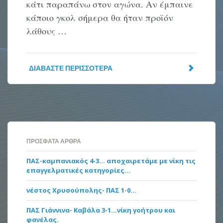
κάτι παραπάνω στον αγώνα. Αν έμπαινε
κάποιο γκολ σήμερα θα ήταν προϊόν
λάθους …
ΔΙΑΒΆΣΤΕ ΠΕΡΙΣΣΌΤΕΡΑ
ΠΡΌΣΦΑΤΑ ΆΡΘΡΑ
ΠΑΣ-καμπανιακός 4-3… αποχαιρετάμε με νίκη τις
επαγγελματικές κατηγορίες…
νέστος Χρυσούπολης- ΠΑΣ 1-0…
ΠΑΣ Γιάννινα- Καβάλα 3-1…νίκη γοήτρου και
φανέλας.