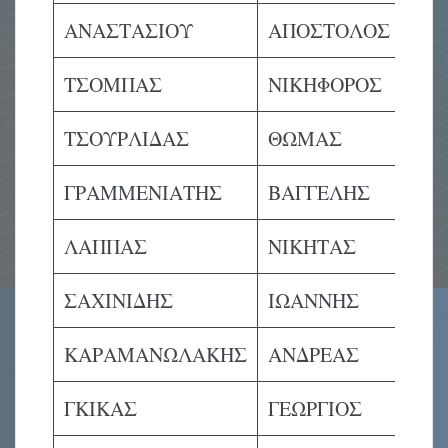
ΑΝΑΣΤΑΣΙΟΥ
ΑΠΟΣΤΟΛΟΣ
Μ
ΤΣΟΜΠΑΣ
ΝΙΚΗΦΟΡΟΣ
Μ
ΤΣΟΥΡΛΙΔΑΣ
ΘΩΜΑΣ
Μ
ΓΡΑΜΜΕΝΙΑΤΗΣ
ΒΑΓΓΕΛΗΣ
Μ
ΛΑΠΠΑΣ
ΝΙΚΗΤΑΣ
Μ
ΣΑΧΙΝΙΔΗΣ
ΙΩΑΝΝΗΣ
Μ
ΚΑΡΑΜΑΝΩΛΑΚΗΣ
ΑΝΔΡΕΑΣ
Μ
ΓΚΙΚΑΣ
ΓΕΩΡΓΙΟΣ
Μ