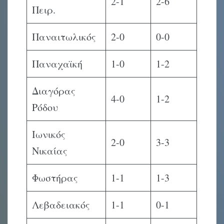
2-1
2-6
Πειρ.
Παναιτωλικός
2-0
0-0
Παναχαϊκή
1-0
1-2
Διαγόρας
4-0
1-2
Ρόδου
Ιωνικός
2-0
3-3
Νικαίας
Φωστήρας
1-1
1-3
Λεβαδειακός
1-1
0-1