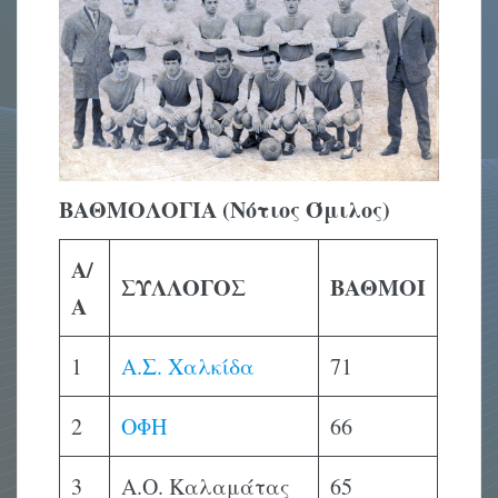
ΒΑΘΜΟΛΟΓΙΑ (Νότιος Όμιλος)
Α/
ΣΥΛΛΟΓΟΣ
ΒΑΘΜΟΙ
Α
1
Α.Σ. Χαλκίδα
71
2
ΟΦΗ
66
3
Α.Ο. Καλαμάτας
65