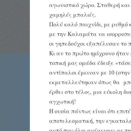
αγωνιστικό χώρο. Σταθερή και
χαμηλές μπαλιές.
Πολύ καλό παιχνίδι, με ρυθμό κ
με την Καλαμάτα να ισορροπεί 
οι γηπεδούχοι εξαπέλυσαν το π
Κι αν το πρώτο ημίχρονο ήταν 
τοπική μας ομάδα έδειξε «τάσε
αντίπαλοι έμειναν με 10 (στην 
εκμεταλλεύτηκαν όπως θα μπο
έρθει στο τέλος, μια εύκολη δι
αγχωτική!
Η ουσία πάντως είναι ότι επιτ
αποτελεσματική, την εγκαταλεί
αυτό που όλοι ανέμεναν: με τη