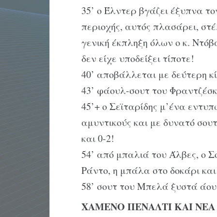
35’ ο Έλντερ βγάζει έξυπνα τ
περιοχής, αυτός πλασάρει, στ
γενική έκπληξη όλων ο κ. Ντόβ
δεν είχε υποδείξει τίποτε!
40’ αποβάλλεται με δεύτερη κ
43’ φάουλ-σουτ του Φραντζέσκ
45’+ ο Σεϊταρίδης μ’ένα εντυ
αμυντικούς και με δυνατό σου
και 0-2!
54’ από μπαλιά του Άλβες, ο 
Ράντο, η μπάλα στο δοκάρι και 
58’ σουτ του Μπελά ξυστά άου
ΧΑΜΕΝΟ ΠΕΝΑΛΤΙ ΚΑΙ ΝΕ