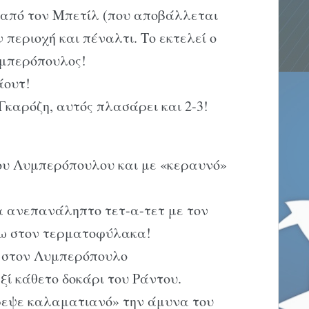
 από τον Μπετίλ (που αποβάλλεται
 περιοχή και πέναλτι. Το εκτελεί ο
υμπερόπουλος!
άουτ!
Γκαρόζη, αυτός πλασάρει και 2-3!
 του Λυμπερόπουλου και με «κεραυνό»
να ανεπανάληπτο τετ-α-τετ με τον
ω στον τερματοφύλακα!
 στον Λυμπερόπουλο
ξί κάθετο δοκάρι του Ράντου.
ρεψε καλαματιανό» την άμυνα του