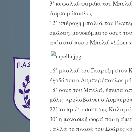
3’ κεφαλιά-ψαράκι του Μπελά
Λυμπερόπουλος
12’ υπέροχη μπαλιά του Έλντε
ομάδας, μονοκόμματο σουτ του
απ’αυτά που ο Μπελά «ξέρει ν
16’ μπαλιά του Γκαρόζη στον 
έξοδό του ο Λυμπερόπουλος μό
18’ σουτ του Μπελά, έπειτα α
μόλις προλαβαίνει ο Λυμπερόπ
22’ το πρώτο σουτ της Καλαμ
30’ η μοναδική φορά που η άμ
, αλλά το πλασέ του Σοάρες κ