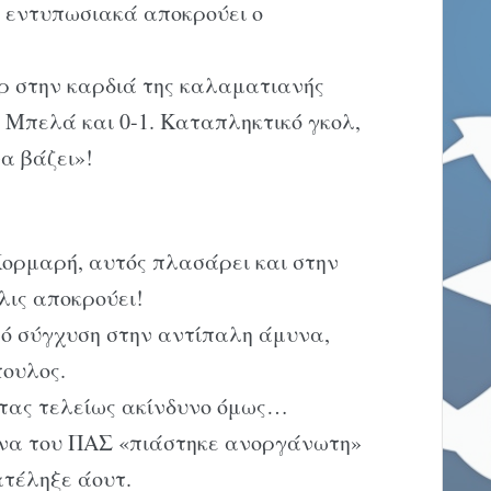
 εντυπωσιακά αποκρούει ο
ρ στην καρδιά της καλαματιανής
 Μπελά και 0-1. Καταπληκτικό γκολ,
α βάζει»!
Κορμαρή, αυτός πλασάρει και στην
λις αποκρούει!
πό σύγχυση στην αντίπαλη άμυνα,
ουλος.
άτας τελείως ακίνδυνο όμως…
υνα του ΠΑΣ «πιάστηκε ανοργάνωτη»
ατέληξε άουτ.