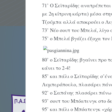
71’ Ο Σεϊταρίδης ανατρέπεται
με 2η κίτρινη κάρτα) μέσα στην
Τζούμπα αλλά αποκρούει ο Λ
73’ Νέο σουτ του Μπελά, λίγο 
75’ ο Μπελά βγάζει έξοχα τον 
80’ ο Σεϊταρίδης βγαίνει προ
κάνει το 2-4!
85’ και πάλι ο Σεϊταρίδης σ’έ
Λυμπερόπουλο, πλασάρει πάν
92’ ο Σαπάνης πλασάρει πάνω
93’ σουτ του Μπόατενγκ στο δε
95’ και πάλι ο Μπόατενγκ «χό