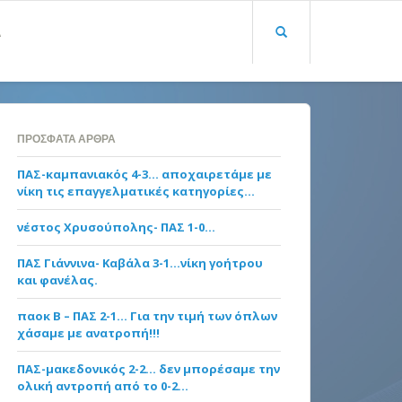
Α
ΠΡΌΣΦΑΤΑ ΆΡΘΡΑ
ΠΑΣ-καμπανιακός 4-3… αποχαιρετάμε με
νίκη τις επαγγελματικές κατηγορίες…
νέστος Χρυσούπολης- ΠΑΣ 1-0…
ΠΑΣ Γιάννινα- Καβάλα 3-1…νίκη γοήτρου
και φανέλας.
παοκ Β – ΠΑΣ 2-1… Για την τιμή των όπλων
χάσαμε με ανατροπή!!!
ΠΑΣ-μακεδονικός 2-2… δεν μπορέσαμε την
ολική αντροπή από το 0-2…