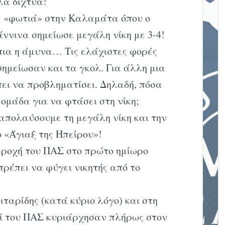
λα δίχτυα!
 «φωτιά» στην Καλαμάτα όπου ο
ννινα σημείωσε μεγάλη νίκη με 3-4!
πια η άμυνα… Τις ελάχιστες φορές
σημείωσαν και τα γκολ. Για άλλη μια
πει να προβληματίσει. Δηλαδή, πόσα
 ομάδα για να φτάσει στη νίκη;
απολαύσουμε τη μεγάλη νίκη και την
 «Άγιαξ της Ηπείρου»!
εροχή του ΠΑΣ στο πρώτο ημίωρο
πρέπει να φύγει νικητής από το
ταρίδης (κατά κύριο λόγο) και στη
κοί του ΠΑΣ κυριάρχησαν πλήρως στον