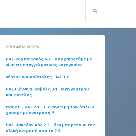
Α
ΠΡΌΣΦΑΤΑ ΆΡΘΡΑ
ΠΑΣ-καμπανιακός 4-3… αποχαιρετάμε με
νίκη τις επαγγελματικές κατηγορίες…
νέστος Χρυσούπολης- ΠΑΣ 1-0…
ΠΑΣ Γιάννινα- Καβάλα 3-1…νίκη γοήτρου
και φανέλας.
παοκ Β – ΠΑΣ 2-1… Για την τιμή των όπλων
χάσαμε με ανατροπή!!!
ΠΑΣ-μακεδονικός 2-2… δεν μπορέσαμε την
ολική αντροπή από το 0-2…