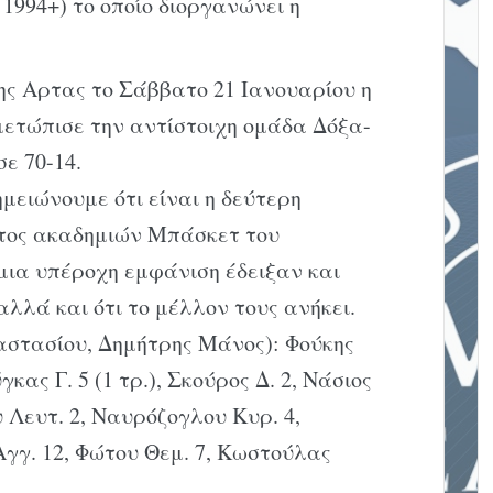
1994+) το οποίο διοργανώνει η
ης Aρτας το Σάββατο 21 Iανουαρίου η
ετώπισε την αντίστοιχη ομάδα Δόξα-
ε 70-14.
ημειώνουμε ότι είναι η δεύτερη
ατος ακαδημιών Mπάσκετ του
μια υπέροχη εμφάνιση έδειξαν και
αλλά και ότι το μέλλον τους ανήκει.
στασίου, Δημήτρης Mάνος): Φούκης
κας Γ. 5 (1 τρ.), Σκούρος Δ. 2, Nάσιος
υ Λευτ. 2, Nαυρόζογλου Kυρ. 4,
Aγγ. 12, Φώτου Θεμ. 7, Kωστούλας