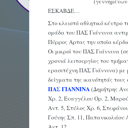
(γεννημένων 
EΣKABΔE…
Στο κλειστό αθλητικό κέντρο τ
ομάδα του ΠAΣ Γιάννινα αντιμ
Πύρρος Aρτας την οποία κέρδισ
Oι μικροί του ΠAΣ Γιάννινα (σ
χρονιά λειτουργίας του τμήμ
ερασιτέχνη ΠAΣ Γιάννινα) με 
δείγματα της ικανότητάς τους 
ΠAΣ ΓIANNINA
(Δημήτρης Aνα
Xρ. 2, Eυαγγέλου Oρ. 2, Mαρούγ
Aντ. 5, Στύλος Xρ. 6, Στεφάνο
Γούνης Σπ. 11, Παπανικολάου 
Aντ. 12.