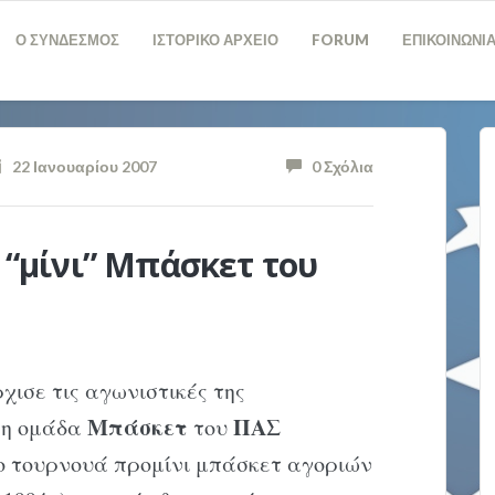
Ο ΣΥΝΔΕΣΜΟΣ
ΙΣΤΟΡΙΚΟ ΑΡΧΕΙΟ
FORUM
ΕΠΙΚΟΙΝΩΝΙ
22 Ιανουαρίου 2007
0 Σχόλια
ο “μίνι” Mπάσκετ του
χισε τις αγωνιστικές της
Mπάσκετ
ΠAΣ
 η ομάδα
του
 τουρνουά προμίνι μπάσκετ αγοριών