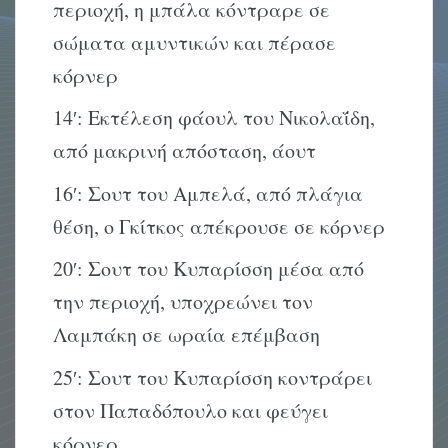
περιοχή, η μπάλα κόντραρε σε
σώματα αμυντικών και πέρασε
κόρνερ
14′: Εκτέλεση φάουλ του Νικολαΐδη,
από μακρινή απόσταση, άουτ
16′: Σουτ του Αμπελά, από πλάγια
θέση, ο Γκίτκος απέκρουσε σε κόρνερ
20′: Σουτ του Κυπαρίσση μέσα από
την περιοχή, υποχρεώνει τον
Λαμπάκη σε ωραία επέμβαση
25′: Σουτ του Κυπαρίσση κοντράρει
στον Παπαδόπουλο και φεύγει
κόρνερ