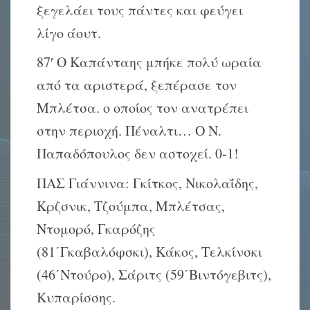
ξεγελάει τους πάντες και φεύγει
λίγο άουτ.
87′ Ο Καπάνταης μπήκε πολύ ωραία
από τα αριστερά, ξεπέρασε τον
Μπλέτσα. ο οποίος τον ανατρέπει
στην περιοχή. Πέναλτι… Ο Ν.
Παπαδόπουλος δεν αστοχεί. 0-1!
ΠΑΣ Γιάννινα: Γκίτκος, Νικολαΐδης,
Κρζσνικ, Τζούμπα, Μπλέτσας,
Ντομορό, Γκαρόζης
(81΄Γκαβαλόφσκι), Κάκος, Τελκίνσκι
(46΄Ντούρο), Σάριτς (59΄Βιντόγεβιτς),
Κυπαρίσσης.