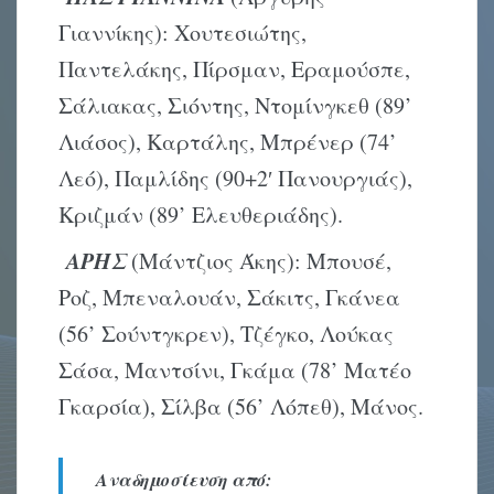
Γιαννίκης): Χουτεσιώτης,
Παντελάκης, Πίρσμαν, Εραμούσπε,
Σάλιακας, Σιόντης, Ντομίνγκεθ (89’
Λιάσος), Καρτάλης, Μπρένερ (74’
Λεό), Παμλίδης (90+2′ Πανουργιάς),
Κριζμάν (89’ Ελευθεριάδης).
ΑΡΗΣ
(Μάντζιος Άκης): Μπουσέ,
Ροζ, Μπεναλουάν, Σάκιτς, Γκάνεα
(56’ Σούντγκρεν), Τζέγκο, Λούκας
Σάσα, Μαντσίνι, Γκάμα (78’ Ματέο
Γκαρσία), Σίλβα (56’ Λόπεθ), Μάνος.
Αναδημοσίευση από: