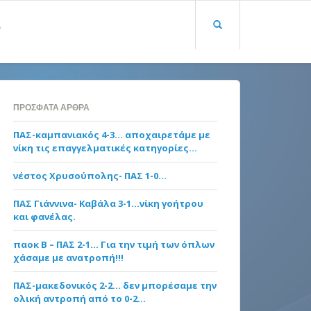
Α
ΠΡΌΣΦΑΤΑ ΆΡΘΡΑ
ΠΑΣ-καμπανιακός 4-3… αποχαιρετάμε με
νίκη τις επαγγελματικές κατηγορίες…
νέστος Χρυσούπολης- ΠΑΣ 1-0…
ΠΑΣ Γιάννινα- Καβάλα 3-1…νίκη γοήτρου
και φανέλας.
παοκ Β – ΠΑΣ 2-1… Για την τιμή των όπλων
χάσαμε με ανατροπή!!!
ΠΑΣ-μακεδονικός 2-2… δεν μπορέσαμε την
ολική αντροπή από το 0-2…