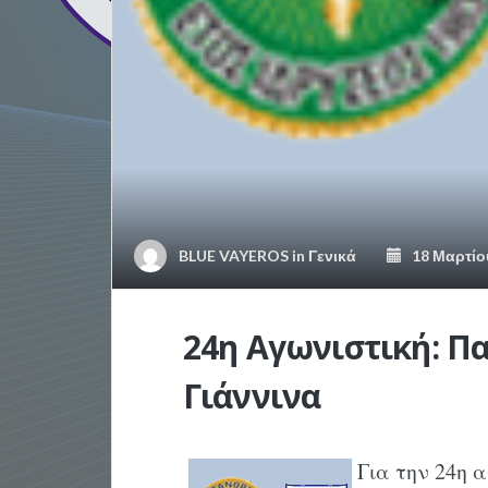
BLUE VAYEROS
in
Γενικά
18 Μαρτίο
24η Αγωνιστική: Π
Γιάννινα
Για την 24η 