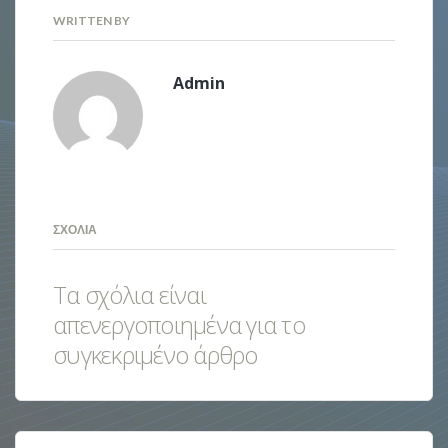
WRITTEN BY
Admin
ΣΧΌΛΙΑ
Τα σχόλια είναι
απενεργοποιημένα για το
συγκεκριμένο άρθρο