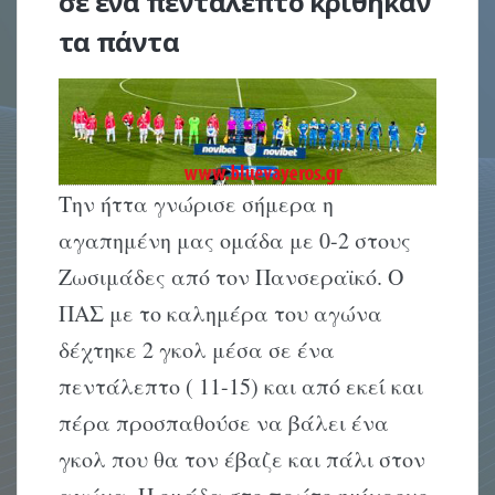
σε ε΄να πεντάλεπτο κρίθηκαν
τα πάντα
Την ήττα γνώρισε σήμερα η
αγαπημένη μας ομάδα με 0-2 στους
Ζωσιμάδες από τον Πανσεραϊκό. Ο
ΠΑΣ με το καλημέρα του αγώνα
δέχτηκε 2 γκολ μέσα σε ένα
πεντάλεπτο ( 11-15) και από εκεί και
πέρα προσπαθούσε να βάλει ένα
γκολ που θα τον έβαζε και πάλι στον