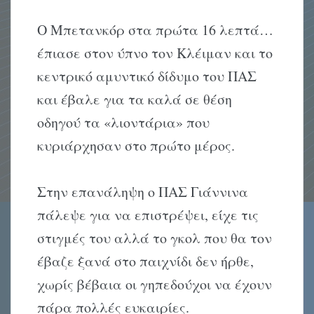
Ο Μπετανκόρ στα πρώτα 16 λεπτά…
έπιασε στον ύπνο τον Κλέιμαν και το
κεντρικό αμυντικό δίδυμο του ΠΑΣ
και έβαλε για τα καλά σε θέση
οδηγού τα «λιοντάρια» που
κυριάρχησαν στο πρώτο μέρος.
Στην επανάληψη ο ΠΑΣ Γιάννινα
πάλεψε για να επιστρέψει, είχε τις
στιγμές του αλλά το γκολ που θα τον
έβαζε ξανά στο παιχνίδι δεν ήρθε,
χωρίς βέβαια οι γηπεδούχοι να έχουν
πάρα πολλές ευκαιρίες.