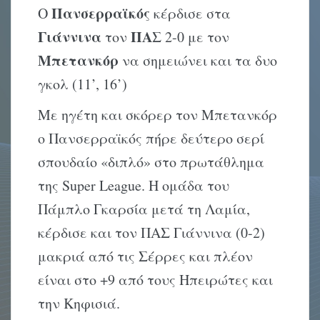
Πανσερραϊκός
Ο
κέρδισε στα
Γιάννινα
ΠΑΣ
τον
2-0 με τον
Μπετανκόρ
να σημειώνει και τα δυο
γκολ (11’, 16’)
Με ηγέτη και σκόρερ τον Μπετανκόρ
ο Πανσερραϊκός πήρε δεύτερο σερί
σπουδαίο «διπλό» στο πρωτάθλημα
της Super League. Η ομάδα του
Πάμπλο Γκαρσία μετά τη Λαμία,
κέρδισε και τον ΠΑΣ Γιάννινα (0-2)
μακριά από τις Σέρρες και πλέον
είναι στο +9 από τους Ηπειρώτες και
την Κηφισιά.