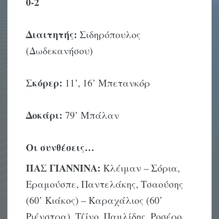
0-2
Διαιτητής:
Σιδηρόπουλος
(Δωδεκανήσου)
Σκόρερ:
11’, 16’ Μπετανκόρ
Δοκάρι:
79’ Μπάλαν
Οι συνθέσεις…
ΠΑΣ ΓΙΑΝΝΙΝΑ:
Κλέιμαν – Σόρια,
Εραμούσπε, Παντελάκης, Τσαούσης
(60’ Κιάκος) – Καραχάλιος (60’
Ριένστρα), Τζίνο, Παμλίδης, Ροσέρο