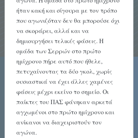
αγώνα. Η ομάδα στο πρώτο ημίχρονο
ήταν κακή και σίγουρα με τον τρόπο
που αγωνιζόταν δεν θα μπορούσε όχι
να σκοράρει, αλλά και να
δημιουργήσει τελικές φάσεις. Η
ομάδα των Σερρών στο πρώτο
ημίχρονο πήρε αυτό που ήθελε,
πετυχαίνοντας τα δύο γκολ, χωρίς
ουσιαστικά να έχει άλλες χαμένες
φάσεις μέχρι εκείνο το σημείο. Οι
παίκτες του ΠΑΣ φάνηκαν αρκετά
αγχωμένοι στο πρώτο ημίχρονο και
ανίκανοι να διαχειριστούν τον
αγώνα.