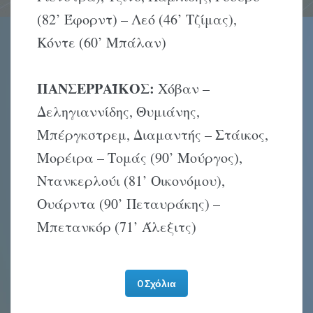
(82’ Έφορντ) – Λεό (46’ Τζίμας),
Κόντε (60’ Μπάλαν)
ΠΑΝΣΕΡΡΑΪΚΟΣ:
Χόβαν –
Δεληγιαννίδης, Θυμιάνης,
Μπέργκστρεμ, Διαμαντής – Στάικος,
Μορέιρα – Τομάς (90’ Μούργος),
Ντανκερλούι (81’ Οικονόμου),
Ουάρντα (90’ Πεταυράκης) –
Μπετανκόρ (71’ Άλεξιτς)
0 Σχόλια