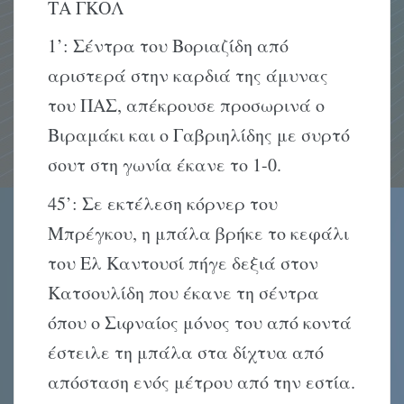
ΤΑ ΓΚΟΛ
1’: Σέντρα του Βοριαζίδη από
αριστερά στην καρδιά της άμυνας
του ΠΑΣ, απέκρουσε προσωρινά ο
Βιραμάκι και ο Γαβριηλίδης με συρτό
σουτ στη γωνία έκανε το 1-0.
45’: Σε εκτέλεση κόρνερ του
Μπρέγκου, η μπάλα βρήκε το κεφάλι
του Ελ Καντουσί πήγε δεξιά στον
Κατσουλίδη που έκανε τη σέντρα
όπου ο Σιφναίος μόνος του από κοντά
έστειλε τη μπάλα στα δίχτυα από
απόσταση ενός μέτρου από την εστία.