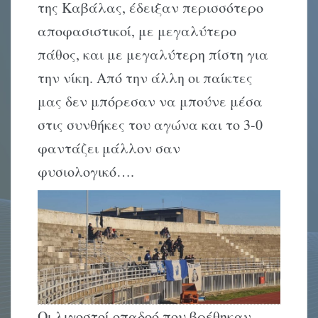
της Καβάλας, έδειξαν περισσότερο
αποφασιστικοί, με μεγαλύτερο
πάθος, και με μεγαλύτερη πίστη για
την νίκη. Από την άλλη οι παίκτες
μας δεν μπόρεσαν να μπούνε μέσα
στις συνθήκες του αγώνα και το 3-0
φαντάζει μάλλον σαν
φυσιολογικό….
Οι λιγοστοί οπαδοό που βρέθηκαν