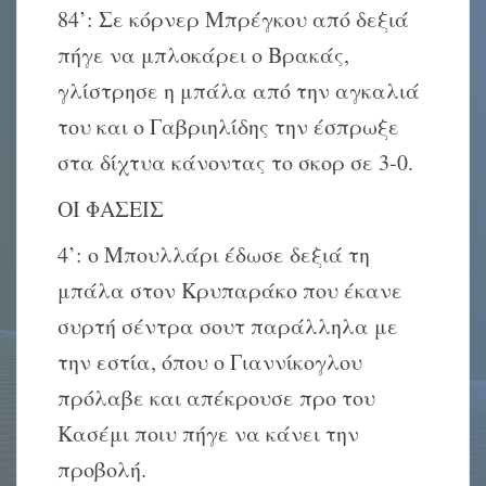
84’: Σε κόρνερ Μπρέγκου από δεξιά
πήγε να μπλοκάρει ο Βρακάς,
γλίστρησε η μπάλα από την αγκαλιά
του και ο Γαβριηλίδης την έσπρωξε
στα δίχτυα κάνοντας το σκορ σε 3-0.
ΟΙ ΦΑΣΕΙΣ
4’: ο Μπουλλάρι έδωσε δεξιά τη
μπάλα στον Κρυπαράκο που έκανε
συρτή σέντρα σουτ παράλληλα με
την εστία, όπου ο Γιαννίκογλου
πρόλαβε και απέκρουσε προ του
Κασέμι ποιυ πήγε να κάνει την
προβολή.