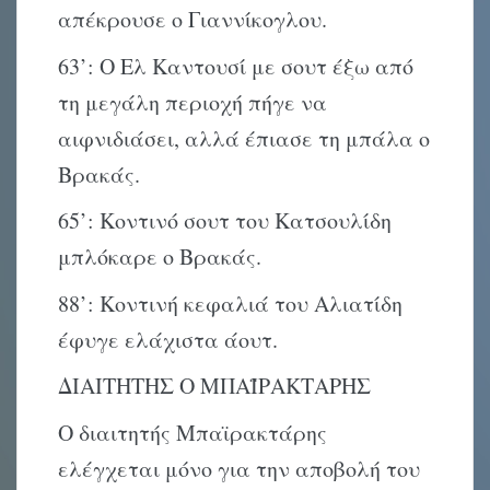
απέκρουσε ο Γιαννίκογλου.
63’: Ο Ελ Καντουσί με σουτ έξω από
τη μεγάλη περιοχή πήγε να
αιφνιδιάσει, αλλά έπιασε τη μπάλα ο
Βρακάς.
65’: Κοντινό σουτ του Κατσουλίδη
μπλόκαρε ο Βρακάς.
88’: Κοντινή κεφαλιά του Αλιατίδη
έφυγε ελάχιστα άουτ.
ΔΙΑΙΤΗΤΗΣ Ο ΜΠΑΪΡΑΚΤΑΡΗΣ
Ο διαιτητής Μπαϊρακτάρης
ελέγχεται μόνο για την αποβολή του