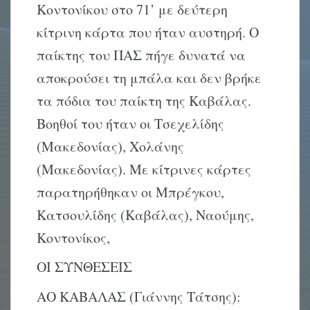
Κοντονίκου στο 71’ με δεύτερη
κίτρινη κάρτα που ήταν αυστηρή. Ο
παίκτης του ΠΑΣ πήγε δυνατά να
αποκρούσει τη μπάλα και δεν βρήκε
τα πόδια του παίκτη της Καβάλας.
Βοηθοί του ήταν οι Τσεχελίδης
(Μακεδονίας), Χολάνης
(Μακεδονίας). Με κίτρινες κάρτες
παρατηρήθηκαν οι Μπρέγκου,
Κατσουλίδης (Καβάλας), Ναούμης,
Κοντονίκος,
ΟΙ ΣΥΝΘΕΣΕΙΣ
ΑΟ ΚΑΒΑΛΑΣ (Γιάννης Τάτσης):