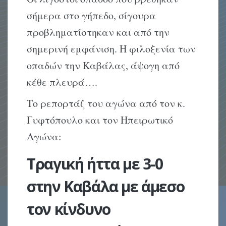
σήμερα στο γήπεδο, σίγουρα
προβληματίστηκαν και από την
σημερινή εμφάνιση. Η φιλοξενία των
οπαδών την Καβάλας, άψογη από
κέθε πλευρά….
Το ρεπορτάζ του αγώνα από τον κ.
Γυφτόπουλο και τον Ηπειρωτικό
Αγώνα:
Τραγική ήττα με 3-0
στην Καβάλα με άμεσο
τον κίνδυνο