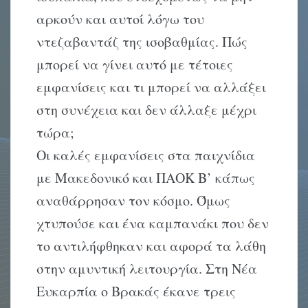
αρκούν και αυτοί λόγω του
ντεζαβαντάζ της ισοβαθμίας. Πώς
μπορεί να γίνει αυτό με τέτοιες
εμφανίσεις και τι μπορεί να αλλάξει
στη συνέχεια και δεν άλλαξε μέχρι
τώρα;
Οι καλές εμφανίσεις στα παιχνίδια
με Μακεδονικό και ΠΑΟΚ Β’ κάπως
αναθάρρησαν τον κόσμο. Όμως
χτυπούσε και ένα καμπανάκι που δεν
το αντιλήφθηκαν και αφορά τα λάθη
στην αμυντική λειτουργία. Στη Νέα
Ευκαρπία ο Βρακάς έκανε τρεις