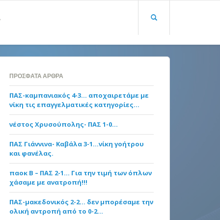
Α
ΠΡΌΣΦΑΤΑ ΆΡΘΡΑ
ΠΑΣ-καμπανιακός 4-3… αποχαιρετάμε με
νίκη τις επαγγελματικές κατηγορίες…
νέστος Χρυσούπολης- ΠΑΣ 1-0…
ΠΑΣ Γιάννινα- Καβάλα 3-1…νίκη γοήτρου
και φανέλας.
παοκ Β – ΠΑΣ 2-1… Για την τιμή των όπλων
χάσαμε με ανατροπή!!!
ΠΑΣ-μακεδονικός 2-2… δεν μπορέσαμε την
ολική αντροπή από το 0-2…