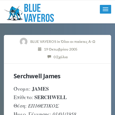
Toggle
naviga
BLUE VAYEROS
in
Όλοι οι παίκτες Α-Ω
19 Οκτωβρίου 2005
0 Σχόλια
Serchwell James
JAMES
Όνομα:
SERCHWELL
Επίθετο:
Θέση:
ΕΠΙΘΕΤΙΚΟΣ
Ημερ. Γέννησης:
01/01/1958