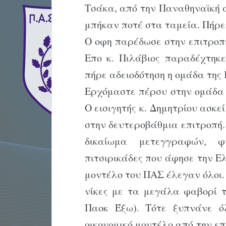
Τσάκα, από την Παναθηναϊκή σ
μπήκαν ποτέ στα ταμεία. Πήρε
Ο οφη παρέδωσε στην επιτροπή
Επο κ. Πιλάβιος παραδέχτηκε
πήρε αδειοδότηση η ομάδα της 
Ερχόμαστε πέρσυ στην ομάδα 
Ο εισιγητής κ. Δημητρίου ασκε
στην δευτεροβάθμια επιτροπή.
δικαίωμα μετεγγραφών, 
πιτσιρικάδες που άφησε την Ε
μοντέλο του ΠΑΣ έλεγαν όλοι.
νίκες με τα μεγάλα φαβορί τ
Παοκ Έξω). Τότε ξυπνάνε 
οικονομικό μοντέλο από την ε