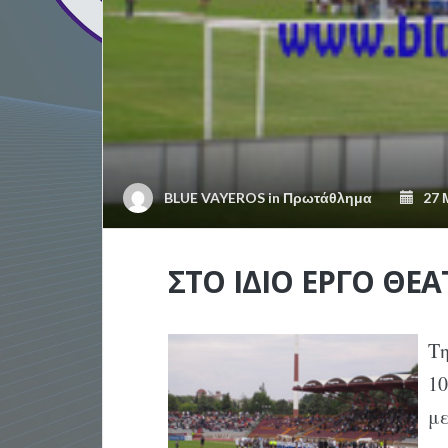
BLUE VAYEROS
in
Πρωτάθλημα
27 Μ
ΣΤΟ ΙΔΙΟ ΕΡΓΟ ΘΕΑ
Τ
1
μ