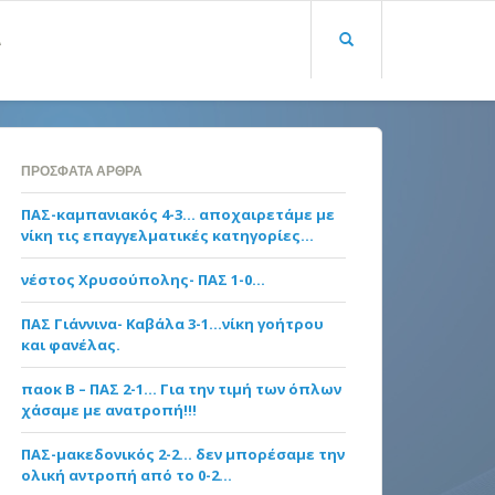
Α
ΠΡΌΣΦΑΤΑ ΆΡΘΡΑ
ΠΑΣ-καμπανιακός 4-3… αποχαιρετάμε με
νίκη τις επαγγελματικές κατηγορίες…
νέστος Χρυσούπολης- ΠΑΣ 1-0…
ΠΑΣ Γιάννινα- Καβάλα 3-1…νίκη γοήτρου
και φανέλας.
παοκ Β – ΠΑΣ 2-1… Για την τιμή των όπλων
χάσαμε με ανατροπή!!!
ΠΑΣ-μακεδονικός 2-2… δεν μπορέσαμε την
ολική αντροπή από το 0-2…