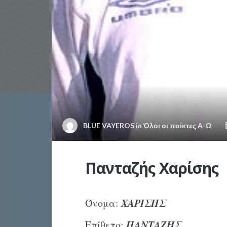
BLUE VAYEROS
in
Όλοι οι παίκτες Α-Ω
Πανταζής Χαρίσης
ΧΑΡΙΣΗΣ
Όνομα:
ΠΑΝΤΑΖΗΣ
Επίθετο: