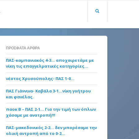
Α
ΠΡΌΣΦΑΤΑ ΆΡΘΡΑ
ΠΑΣ-καμπανιακός 4-3… αποχαιρετάμε με
νίκη τις επαγγελματικές κατηγορίες…
νέστος Χρυσούπολης- ΠΑΣ 1-0…
ΠΑΣ Γιάννινα- Καβάλα 3-1…νίκη γοήτρου
και φανέλας.
παοκ Β – ΠΑΣ 2-1… Για την τιμή των όπλων
χάσαμε με ανατροπή!!!
ΠΑΣ-μακεδονικός 2-2… δεν μπορέσαμε την
ολική αντροπή από το 0-2…