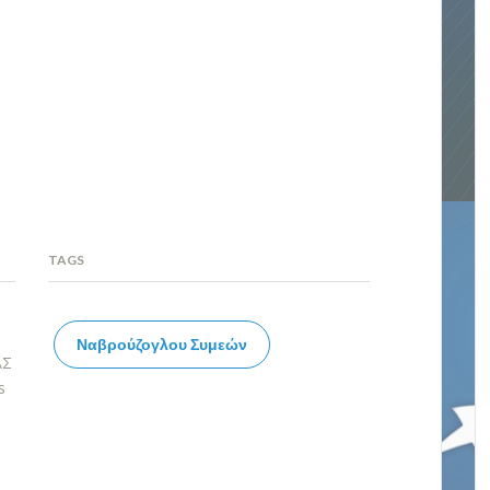
TAGS
Ναβρούζογλου Συμεών
ΑΣ
s