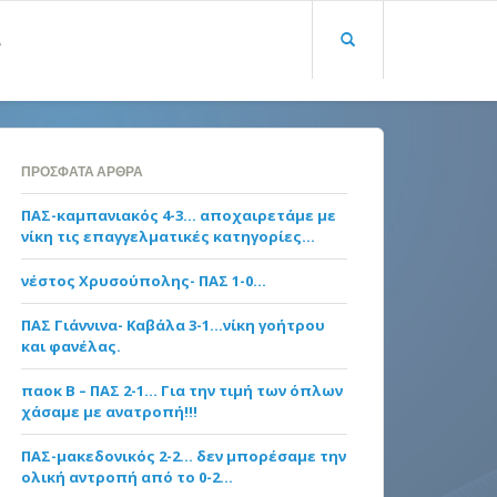
Α
ΠΡΌΣΦΑΤΑ ΆΡΘΡΑ
ΠΑΣ-καμπανιακός 4-3… αποχαιρετάμε με
νίκη τις επαγγελματικές κατηγορίες…
νέστος Χρυσούπολης- ΠΑΣ 1-0…
ΠΑΣ Γιάννινα- Καβάλα 3-1…νίκη γοήτρου
και φανέλας.
παοκ Β – ΠΑΣ 2-1… Για την τιμή των όπλων
χάσαμε με ανατροπή!!!
ΠΑΣ-μακεδονικός 2-2… δεν μπορέσαμε την
ολική αντροπή από το 0-2…