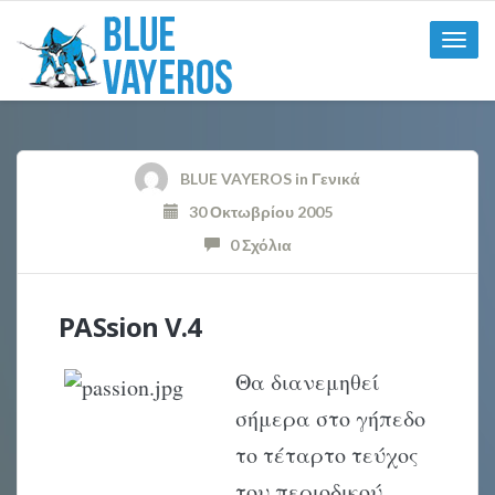
Toggle
naviga
BLUE VAYEROS
in
Γενικά
30 Οκτωβρίου 2005
0 Σχόλια
PASsion V.4
Θα διανεμηθεί
σήμερα στο γήπεδο
το τέταρτο τεύχος
του περιοδικού