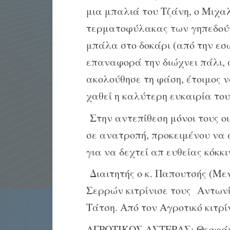
μια μπαλιά του Τζάνη, ο Μιχα
τερματοφύλακας των γηπεδούχ
μπάλα στο δοκάρι (από την εσ
επαναφορά την διώχνει πάλι,
ακολούθησε τη φάση, έτοιμος να
χαθεί η καλύτερη ευκαιρία το
Στην αντεπίθεση μόνοι τους ο
σε ανατροπή, προκειμένου να 
για να δεχτεί απ ευθείας κόκκ
Διαιτητής ο κ. Παπουτσής (Με
Σερρών κιτρίνισε τους Αντωνίο
Τάτση. Από τον Αγροτικό κιτρί
ΑΓΡΟΤΙΚΟΣ ΑΣΤΕΡΑΣ: Θεοφάνο