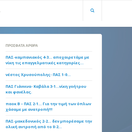
Α
ΠΡΌΣΦΑΤΑ ΆΡΘΡΑ
ΠΑΣ-καμπανιακός 4-3… αποχαιρετάμε με
νίκη τις επαγγελματικές κατηγορίες…
νέστος Χρυσούπολης- ΠΑΣ 1-0…
ΠΑΣ Γιάννινα- Καβάλα 3-1…νίκη γοήτρου
και φανέλας.
παοκ Β – ΠΑΣ 2-1… Για την τιμή των όπλων
χάσαμε με ανατροπή!!!
ΠΑΣ-μακεδονικός 2-2… δεν μπορέσαμε την
ολική αντροπή από το 0-2…