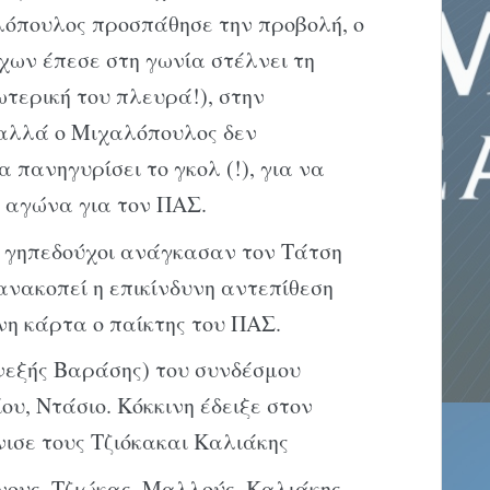
λόπουλος προσπάθησε την προβολή, ο
ων έπεσε στη γωνία στέλνει τη
ωτερική του πλευρά!), στην
 αλλά ο Μιχαλόπουλος δεν
 πανηγυρίσει το γκολ (!), για να
υ αγώνα για τον ΠΑΣ.
ι γηπεδούχοι ανάγκασαν τον Τάτση
ανακοπεί η επικίνδυνη αντεπίθεση
ινη κάρτα ο παίκτης του ΠΑΣ.
νεξής Βαράσης) του συνδέσμου
υ, Ντάσιο. Κόκκινη έδειξε στον
νισε τους Τζιόκακαι Καλιάκης
υς, Τζιώκας, Μαλλούς, Καλιάκης,