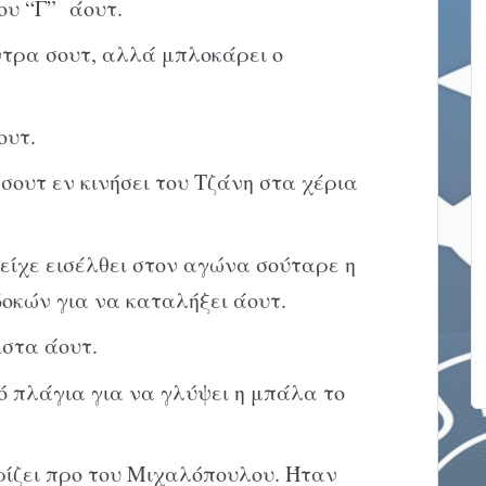
ου “Γ” άουτ.
ντρα σουτ, αλλά μπλοκάρει ο
ουτ.
σουτ εν κινήσει του Τζάνη στα χέρια
 είχε εισέλθει στον αγώνα σούταρε η
οκών για να καταλήξει άουτ.
στα άουτ.
 πλάγια για να γλύψει η μπάλα το
ρίζει προ του Μιχαλόπουλου. Ήταν