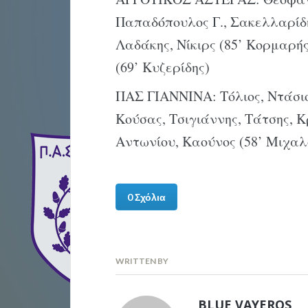
Παπαδόπουλος Γ., Σακελλαρίδης
Λαδάκης, Νίκιρς (85’ Κορμαρή
(69’ Κυζερίδης)
ΠΑΣ ΓΙΑΝΝΙΝΑ: Τόλιος, Ντάσιος
Κούσας, Τσιγιάννης, Τάτσης, Κ
Αντωνίου, Καούνος (58’ Μιχαλ
0 Σχόλια
WRITTEN BY
BLUE VAYEROS