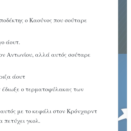
ποδέκτης ο Καούνος που σούταρε
γο άουτ.
ον Αντωνίου, αλλά αυτός σούταρε
ριζα άουτ
 έδιωξε ο τερματοφύλακας των
 αυτός με το κεφάλι στον Κρόνχαρντ
α πετύχει γκολ.