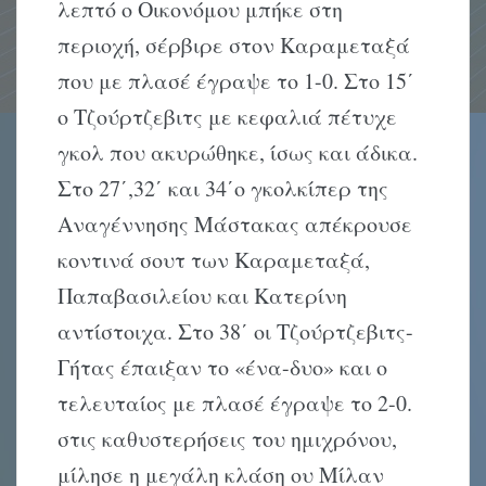
λεπτό ο Οικονόμου μπήκε στη
περιοχή, σέρβιρε στον Καραμεταξά
που με πλασέ έγραψε το 1-0. Στο 15΄
ο Τζούρτζεβιτς με κεφαλιά πέτυχε
γκολ που ακυρώθηκε, ίσως και άδικα.
Στο 27΄,32΄ και 34΄ο γκολκίπερ της
Αναγέννησης Μάστακας απέκρουσε
κοντινά σουτ των Καραμεταξά,
Παπαβασιλείου και Κατερίνη
αντίστοιχα. Στο 38΄ οι Τζούρτζεβιτς-
Γήτας έπαιξαν το «ένα-δυο» και ο
τελευταίος με πλασέ έγραψε το 2-0.
στις καθυστερήσεις του ημιχρόνου,
μίλησε η μεγάλη κλάση ου Μίλαν