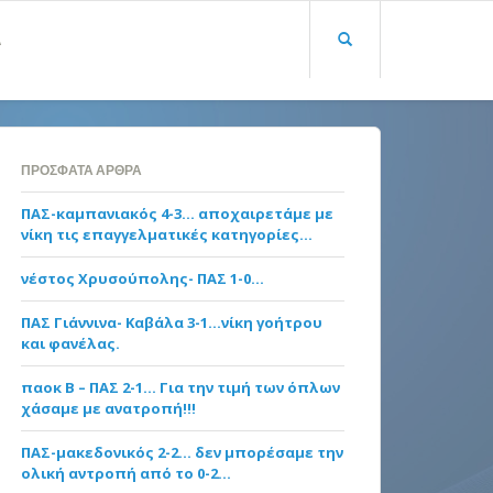
Α
ΠΡΌΣΦΑΤΑ ΆΡΘΡΑ
ΠΑΣ-καμπανιακός 4-3… αποχαιρετάμε με
νίκη τις επαγγελματικές κατηγορίες…
νέστος Χρυσούπολης- ΠΑΣ 1-0…
ΠΑΣ Γιάννινα- Καβάλα 3-1…νίκη γοήτρου
και φανέλας.
παοκ Β – ΠΑΣ 2-1… Για την τιμή των όπλων
χάσαμε με ανατροπή!!!
ΠΑΣ-μακεδονικός 2-2… δεν μπορέσαμε την
ολική αντροπή από το 0-2…