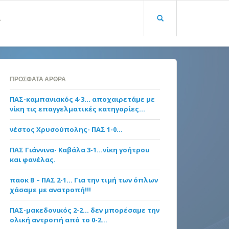
Α
ΠΡΌΣΦΑΤΑ ΆΡΘΡΑ
ΠΑΣ-καμπανιακός 4-3… αποχαιρετάμε με
νίκη τις επαγγελματικές κατηγορίες…
νέστος Χρυσούπολης- ΠΑΣ 1-0…
ΠΑΣ Γιάννινα- Καβάλα 3-1…νίκη γοήτρου
και φανέλας.
παοκ Β – ΠΑΣ 2-1… Για την τιμή των όπλων
χάσαμε με ανατροπή!!!
ΠΑΣ-μακεδονικός 2-2… δεν μπορέσαμε την
ολική αντροπή από το 0-2…