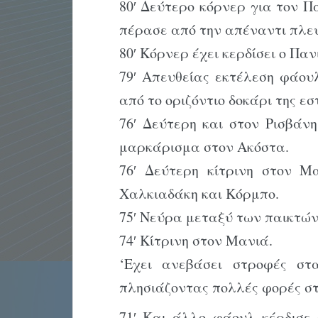
80′ Δεύτερο κόρνερ για τον 
πέρασε από την απέναντι πλευ
80′ Κόρνερ έχει κερδίσει ο Πα
79′ Απευθείας εκτέλεση φάου
από το οριζόντιο δοκάρι της εσ
76′ Δεύτερη και στον Ρισβάν
μαρκάρισμα στον Ακόστα.
76′ Δεύτερη κίτρινη στον Μ
Χαλκιαδάκη και Κόρμπο.
75′ Νεύρα μεταξύ των παικτών
74′ Κίτρινη στον Μανιά.
‘Εχει ανεβάσει στροφές στ
πλησιάζοντας πολλές φορές στ
71′ Και άλλο φάουλ κέρδισε