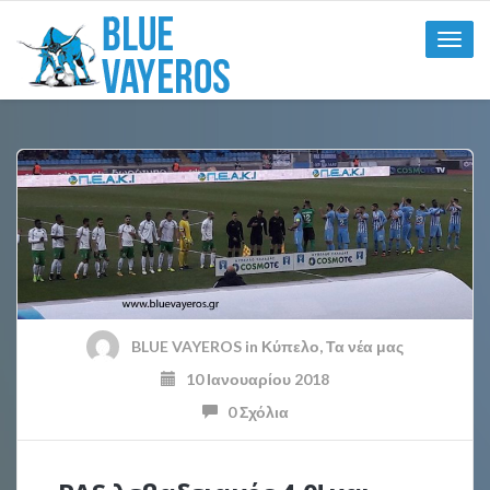
Toggle
naviga
BLUE VAYEROS
in
Κύπελο
,
Τα νέα μας
10 Ιανουαρίου 2018
0 Σχόλια