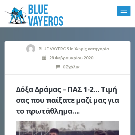
Toggle
naviga
BLUE VAYEROS
in
Χωρίς κατηγορία
28 Φεβρουαρίου 2020
0 Σχόλια
Δόξα Δράμας – ΠΑΣ 1-2… Τιμή
σας που παίξατε μαζί μας για
το πρωτάθλημα….