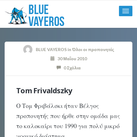
Toggle
naviga
BLUE VAYEROS
in
Όλοι οι προπονητές
30 Μαΐου 2010
0 Σχόλια
Tom Frivaldszky
Ο Τομ Φριβάλσκι ήταν Βέλγος
προπονητής που ήρθε στην ομάδα μας
το καλοκαίρι του 1990 για πολύ μικρό
χρονικό διάστημα.